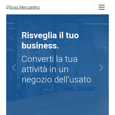
Il Ri-uso Ri-paga.
È il settore con il
più alto tasso di
crescita degli
Previous
Next
ultimi 20 anni.