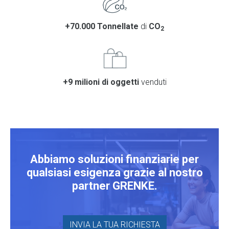
+70.000 Tonnellate
di
CO
2
+9 milioni di oggetti
venduti
Abbiamo soluzioni finanziarie per
qualsiasi esigenza grazie al nostro
partner
GRENKE.
INVIA LA TUA RICHIESTA